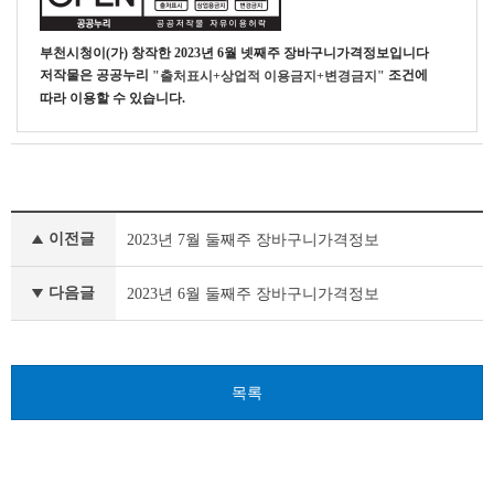
테
이
블
부천시청
이(가) 창작한
2023년 6월 넷째주 장바구니가격정보입니다
저작물은 공공누리
조건에
"출처표시+상업적 이용금지+변경금지"
따라 이용할 수 있습니다.
장
이전글
2023년 7월 둘째주 장바구니가격정보
바
구
니
다음글
2023년 6월 둘째주 장바구니가격정보
가
격
정
보
목록
이
전
글
다
음