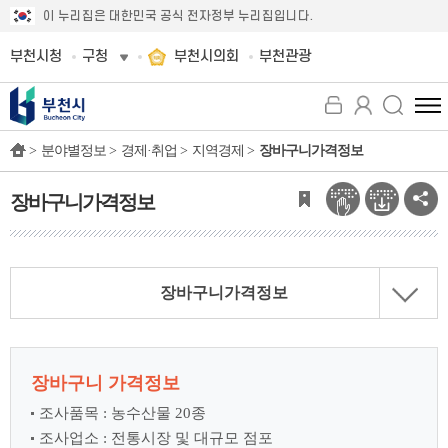
이 누리집은 대한민국 공식 전자정부 누리집입니다.
부천시청
구청
부천시의회
부천관광
전
체
>
분야별정보 >
경제·취업 >
지역경제 >
장바구니가격정보
메
뉴
보
장바구니가격정보
기
장바구니가격정보
장바구니 가격정보
조사품목 : 농수산물 20종
조사업소 : 전통시장 및 대규모 점포