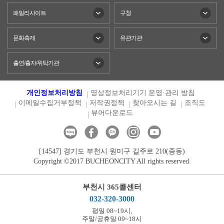
패밀리사이트
구청
문화축제
유관기관
출연/출자/위탁기관
개인정보처리방침
영상정보처리기기 운영·관리 방침
이메일수집거부정책
저작권정책
찾아오시는 길
조직도
뷰어다운로드
[14547] 경기도 부천시 원미구 길주로 210(중동)
Copyright ©2017 BUCHEONCITY All rights reserved.
부천시 365콜센터
032-320-3000
평일 08~19시,
주말/공휴일 09~18시