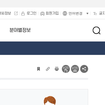
날씨정보
로그인
회원가입
글
언어변경
분야별정보
검
색
창
열
기