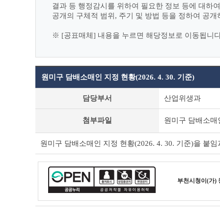
결과 등 행정감시를 위하여 필요한 정보 등에 대하
공개의 구체적 범위, 주기 및 방법 등을 정하여 공개
※ [공표매체] 내용을 누르면 해당정보로 이동됩니다
원미구 담배소매인 지정 현황(2026. 4. 30. 기준)
사
담당부서
산업위생과
전
정
첨부파일
원미구 담배소매인 지정
보
공
표
원미구 담배소매인 지정 현황(2026. 4. 30. 기준)을 
상
세
조
회
부천시청
이(가)
테
이
블