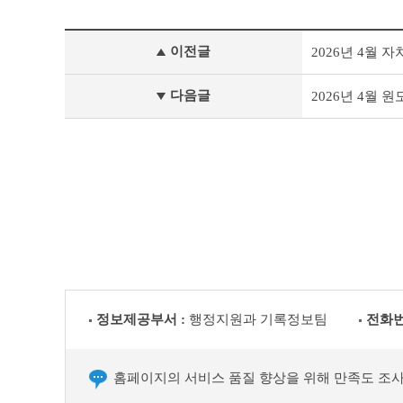
사
이전글
2026년 4월
전
정
보
다음글
2026년 4월
공
표
이
전
글
다
음
글
정보제공부서 :
행정지원과 기록정보팀
전화번
홈페이지의 서비스 품질 향상을 위해 만족도 조