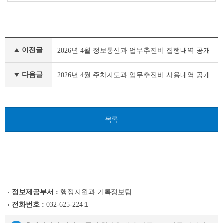
사
이전글
2026년 4월 정보통신과 업무추진비 집행내역 공개
전
정
보
다음글
2026년 4월 주차지도과 업무추진비 사용내역 공개
공
표
이
전
목록
글
다
음
글
정보제공부서 :
행정지원과 기록정보팀
전화번호 :
032-625-224１