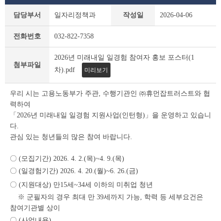
새
담당부서
일자리정책과
작성일
2026-04-06
소
식
전화번호
032-822-7358
상
세
2026년 미래내일 일경험 참여자 홍보 포스터(1
조
첨부파일
회
차).pdf
미리보기
테
이
우리 시는 고용노동부가 주관, 수행기관인 ㈜휴먼잡트러스트와 협
블
력하여
「2026년 미래내일 일경험 지원사업(인턴형)」을 운영하고 있습니
다.
관심 있는 청년들의 많은 참여 바랍니다.
〇 (모집기간) 2026. 4. 2.(목)~4. 9.(목)
〇 (일경험기간) 2026.
4. 20.(월)~6. 26.(금)
〇 (지원대상) 만15
세~34세 이하의 미취업 청년
※ 군필자의 경우 최대 만 39세까지 가능, 학력 등 세부요건은
참여기관별 상이
〇 (사업내용
)