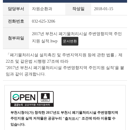
새
담당부서
자원순환과
작성일
2018-01-15
소
식
전화번호
032-625-3206
상
세
2017년 부천시 폐기물처리시설 주변영향지역 주민
조
첨부파일
회
지원 실적.hwp
문서변환
테
이
「폐기물처리시설 설치촉진 및 주변지역지원 등에 관한 법률」제
블
22조 및 같은법 시행령 27조에 따라
'2017년 부천시 폐기물처리시설 주변영향지역 주민지원 실적'을 붙
임과 같이 공개합니다.
부천시청
이(가) 창작한
2017년도 부천시 폐기물처리시설 주변영향지역
주민지원 실적
저작물은 공공누리
조건에 따라 이용할 수
"출처표시"
있습니다.