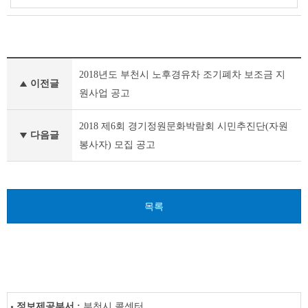
새
2018년도 부천시 노후경유차 조기폐차 보조금 지
소
이전글
식
원사업 공고
이
전
2018 제6회 경기정원문화박람회 시민추진단(자원
글
다음글
봉사자) 모집 공고
다
음
글
목록
정보제공부서 :
부천시 콜센터