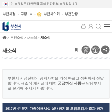
이 누리집은 대한민국 공식 전자정부 누리집입니다.
부천시청
구청
부천시의회
부천관광
전
체
>
부천소식 >
새소식 >
새소식
메
뉴
보
새소식
기
부천시 시정전반의 공지사항을 가장 빠르고 정확하게 전달
합니다.
새소식 게시글에 대한
궁금하신 사항
은 담당부서
로 문의해 주시기 바랍니다.
2017년 4/4분기 다중이용시설 실내공기질 오염도검사 결과 공개