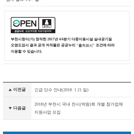
부천시청
이(가) 창작한
2017년 4/4분기 다중이용시설 실내공기질
오염도검사 결과 공개
저작물은 공공누리
조건에 따라
"출처표시"
이용할 수 있습니다.
새
이전글
긴급 단수 안내(2018. 1.21.일)
소
식
이
2018년 부천시 국내 전시(박람)회 개별 참가업체
다음글
전
지원사업 모집
글
다
음
글