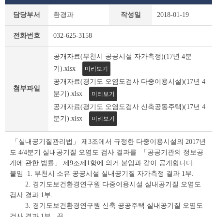
새
담당부서
환경과
작성일
2018-01-19
소
식
전화번호
032-625-3158
상
세
공개자료(부천시 공공시설 자가측정)(17년 4분
조
회
기).xlsx
미리보기
테
공개자료(경기도 오염도검사 다중이용시설)(17년 4
이
첨부파일
분기).xlsx
미리보기
블
공개자료(경기도 오염도검사 신축공동주택)(17년 4
분기).xlsx
미리보기
「실내공기질관리법」 제3조에서 규정한 다중이용시설의 2017년
도 4/4분기 실내공기질 오염도 검사 결과를 「공공기관의 정보공
개에 관한 법률」 제9조제1항에 의거 붙임과 같이 공개합니다.
붙임 1. 부천시 소유 공공시설 실내공기질 자가측정 결과 1부.
2. 경기도보건환경연구원 다중이용시설 실내공기질 오염도
검사 결과 1부.
3. 경기도보건환경연구원 신축 공공주택 실내공기질 오염도
검사 결과 1부. 끝.