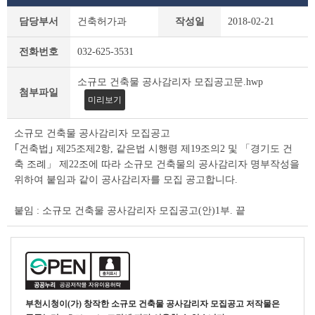
새
담당부서
건축허가과
작성일
2018-02-21
소
식
전화번호
032-625-3531
상
세
소규모 건축물 공사감리자 모집공고문.hwp
조
첨부파일
회
미리보기
테
이
소규모 건축물 공사감리자 모집공고
블
｢건축법｣ 제25조제2항, 같은법 시행령 제19조의2 및 「경기도 건
축 조례」 제22조에 따라 소규모 건축물의 공사감리자 명부작성을
위하여 붙임과 같이 공사감리자를 모집 공고합니다.
붙임 : 소규모 건축물 공사감리자 모집공고(안)1부. 끝
부천시청
이(가) 창작한
소규모 건축물 공사감리자 모집공고
저작물은