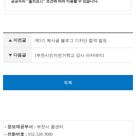
공공누리
조건에 따라 이용할 수 있습니다.
"출처표시"
새
이전글
제5기 복사골 블로그 기자단 합격 발표
소
식
이
다음글
[부천시민자전거학교 강사 아카데미]
전
글
다
음
목록
글
정보제공부서 :
부천시 콜센터
전화번호 :
032-320-3000