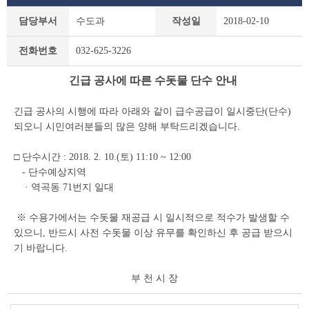
새
담당부서
수도과
작성일
2018-02-10
소
식
전화번호
032-625-3226
상
세
긴급 공사에 따른 수돗물 단수 안내
조
회
테
긴급 공사의 시행에 따라 아래와 같이 급수공급이 일시중단(단수)
이
되오니 시민여러분들의 많은 양해 부탁드리겠습니다.
블
□ 단수시간 : 2018. 2. 10.(토) 11:10 ~ 12:00
- 단수예상지역
· 역곡동 71번지 일대
※ 수용가에서는 수돗물 재공급 시 일시적으로 적수가 발생할 수
있으니, 반드시 사전 수돗물 이상 유무를 확인하신 후 공급 받으시
기 바랍니다.
부 천 시 장