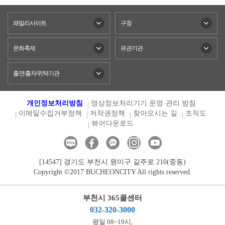
패밀리사이트
구청
문화축제
유관기관
출연/출자/위탁기관
개인정보처리방침
영상정보처리기기 운영·관리 방침
이메일수집거부정책
저작권정책
찾아오시는 길
조직도
뷰어다운로드
[14547] 경기도 부천시 원미구 길주로 210(중동)
Copyright ©2017 BUCHEONCITY All rights reserved.
부천시 365콜센터
032-320-3000
평일 08~19시,