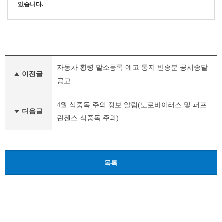
있습니다.
새
자동차 횡령 말소등록 예고 통지 반송분 공시송달
소
이전글
식
공고
이
전
4월 식중독 주의 정보 알림(노로바이러스 및 퍼프
글
다음글
린젠스 식중독 주의)
다
음
글
목록