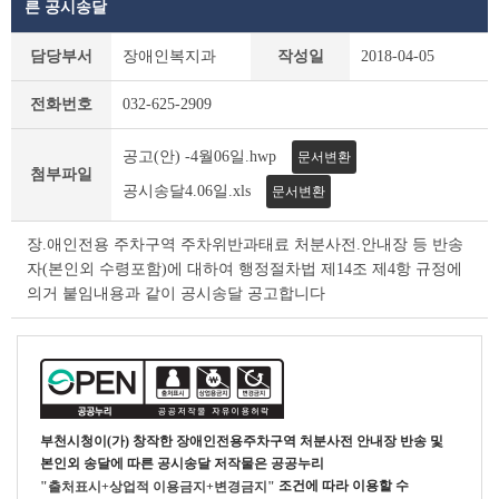
른 공시송달
새
담당부서
장애인복지과
작성일
2018-04-05
소
식
전화번호
032-625-2909
상
세
조
공고(안) -4월06일.hwp
문서변환
첨부파일
회
공시송달4.06일.xls
문서변환
테
이
장.애인전용 주차구역 주차위반과태료 처분사전.안내장 등 반송
블
자(본인외 수령포함)에 대하여 행정절차법 제14조 제4항 규정에
의거 붙임내용과 같이 공시송달 공고합니다
부천시청
이(가) 창작한
장애인전용주차구역 처분사전 안내장 반송 및
본인외 송달에 따른 공시송달
저작물은 공공누리
조건에 따라 이용할 수
"출처표시+상업적 이용금지+변경금지"