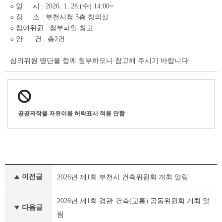
상
○ 일 시 : 2026. 1. 28.(수) 14:00~
세
○ 장 소 : 부천시청 5층 창의실
조
○ 참여위원 : 첨부파일 참고
회
○ 안 건 : 총2건
테
이
심의위원 명단을 함께 첨부하오니 참고해 주시기 바랍니다.
블
공공저작물 자유이용 허락표시 적용 안함
부
이전글
2026년 제1회 부천시 건축위원회 개최 알림
서
행
정
2026년 제1회 경관·건축(교통) 공동위원회 개최 알
다음글
자
림
료