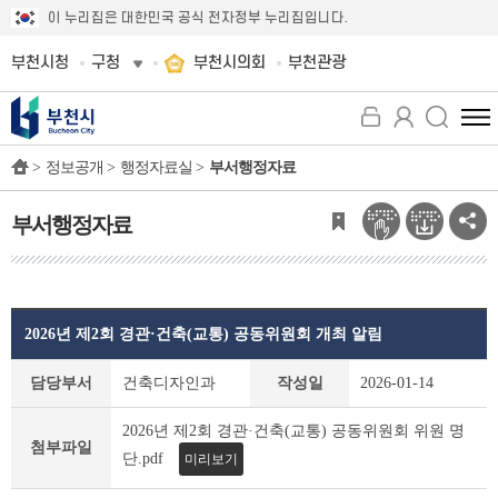
이 누리집은 대한민국 공식 전자정부 누리집입니다.
부천시청
구청
부천시의회
부천관광
전
체
>
정보공개 >
행정자료실 >
부서행정자료
메
뉴
보
부서행정자료
기
2026년 제2회 경관·건축(교통) 공동위원회 개최 알림
부
담당부서
건축디자인과
작성일
2026-01-14
서
행
2026년 제2회 경관·건축(교통) 공동위원회 위원 명
정
첨부파일
단.pdf
미리보기
자
료