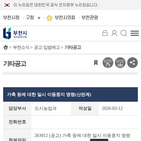
이 누리집은 대한민국 공식 전자정부 누리집입니다.
부천시청
구청
부천시의회
부천관광
전
체
>
부천소식 >
공고·입법예고 >
기타공고
메
뉴
보
기타공고
기
가축 등에 대한 일시 이동중지 명령(산란계)
기
담당부서
도시농업과
작성일
2026-03-12
타
공
전화번호
고
상
263012 (공고) 가축 등에 대한 일시 이동중지 명령
세
첨부파일