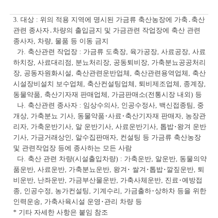
3. 대상 : 위의 적용 지역에 명시된 가금류 축산농장에 가축․축산
관련 종사자․차량의 출입금지 및 가금관련 작업장에 축산 관련
종사자, 차량, 물품 등 이동 금지
가. 축산관련 작업장 : 가금류 도축장, 육가공장, 사료공장, 사료
하치장, 사료대리점, 분뇨처리장, 공동퇴비장, 가축분뇨공공처리
장, 공동자원화시설, 축산관련운반업체, 축산관련용역업체, 축산
시설장비설치 보수업체, 축산컨설팅업체, 퇴비제조업체, 종계장,
동물약품, 축산기자재 판매업체, 가금판매소(전통시장 내외) 등
나. 축산관련 종사자 : 임상수의사, 인공수정사, 백신접종팀, 중
개상, 가축분뇨 기사, 동물약품･사료･축산기자재 판매자, 농장관
리자, 가축운반기사, 알 운반기사, 사료운반기사, 톱밥･왕겨 운반
기사, 가금거래상인, 알수집판매자, 컨설팅 등 가금류 축산농장
및 관련작업장 등에 종사하는 모든 사람
다. 축산 관련 차량(시설출입차량) : 가축운반, 알운반, 동물의약
품운반, 사료운반, 가축분뇨운반, 왕겨･ 쌀겨･톱밥･깔짚운반, 퇴
비운반, 난좌운반, 가금부산물운반, 가축사체운반, 진료･예방접
종, 인공수정, 농가컨설팅, 기계수리, 가금출하･상하차 등을 위한
인력운송, 가축사육시설 운영･관리 차량 등
* 기타 자세한 사항은 붙임 참조