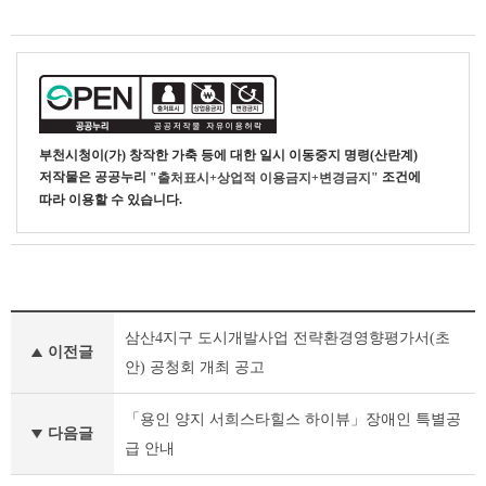
부천시청
이(가) 창작한
가축 등에 대한 일시 이동중지 명령(산란계)
저작물은 공공누리
조건에
"출처표시+상업적 이용금지+변경금지"
따라 이용할 수 있습니다.
기
삼산4지구 도시개발사업 전략환경영향평가서(초
타
이전글
공
안) 공청회 개최 공고
고
이
「용인 양지 서희스타힐스 하이뷰」장애인 특별공
전
다음글
급 안내
글
다