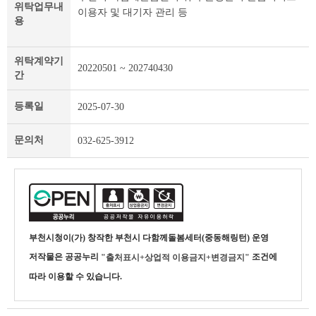
위탁업무내
이용자 및 대기자 관리 등
탁
용
개
인
정
위탁계약기
20220501 ~ 202740430
보
간
및
제
등록일
2025-07-30
목
테
이
문의처
032-625-3912
블
부천시청
이(가) 창작한
부천시 다함께돌봄세터(중동해링턴) 운영
저작물은 공공누리
조건에
"출처표시+상업적 이용금지+변경금지"
따라 이용할 수 있습니다.