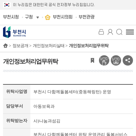
이 누리집은 대한민국 공식 전자정부 누리집입니다.
부천시청
구청
부천시의회
부천관광
전
체
>
정보공개 >
개인정보처리실태 >
개인정보처리업무위탁
메
뉴
보
개인정보처리업무위탁
기
개
위탁사업명
부천시 다함께돌봄세터(중동해링턴) 운영
인
정
보
담당부서
아동보육과
처
리
위탁받는자
사)나눔과섬김
업
무
부천시 다함께돌봄센터 위탁 운영관리 돌봄서비스
위