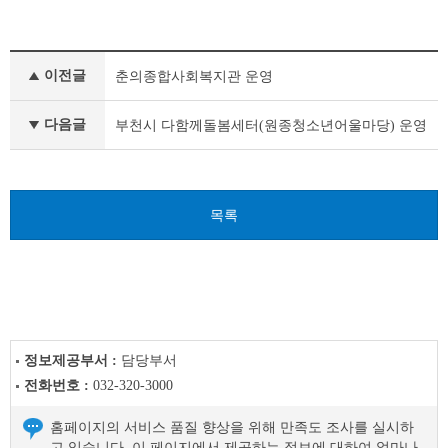
개
이전글
춘의종합사회복지관 운영
인
정
보
다음글
부천시 다함께돌봄세터(원종청소년어울마당) 운영
처
리
업
무
목록
위
탁
이
전
글
다
음
글
정보제공부서 :
담당부서
전화번호 :
032-320-3000
홈페이지의 서비스 품질 향상을 위해 만족도 조사를 실시하
고 있습니다. 이 페이지에서 제공하는 정보에 대하여 얼마나