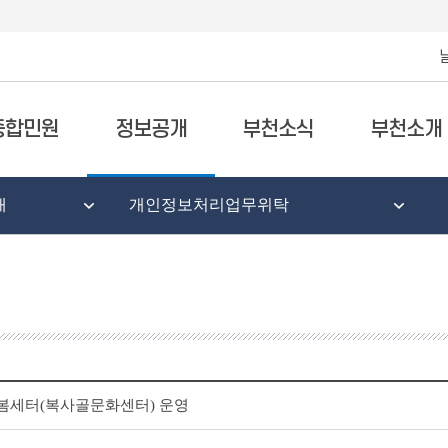
종합민원
정보공개
부천소식
부천소개
태
개인정보처리업무위탁
봄세터(복사골문화센터) 운영