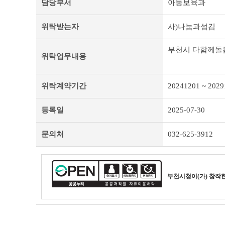
담당부서
아동보육과
처
리
위탁받는자
사)나눔과섬김
업
무
위
부천시 다함께돌봄
탁
위탁업무내용
개
인
정
위탁계약기간
20241201 ~ 2029
보
및
등록일
2025-07-30
제
목
테
문의처
032-625-3912
이
블
부천시청
이(가) 창작