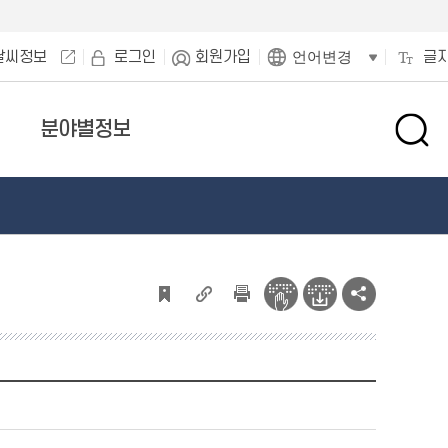
날씨정보
로그인
회원가입
글
언어변경
분야별정보
검
색
창
열
기