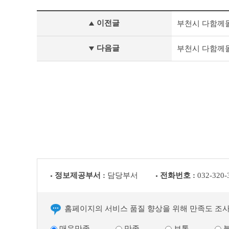
개
이전글
부천시 다함께
인
정
보
다음글
부천시 다함께
처
리
업
무
위
탁
이
전
글
다
음
글
정보제공부서 :
담당부서
전화번호 :
032-320-
홈페이지의 서비스 품질 향상을 위해 만족도 조
매우만족
만족
보통