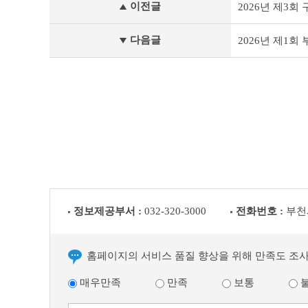
이전글
2026년 제3
서
행
정
다음글
2026년 제1
자
료
이
전
글
다
음
글
정보제공부서 :
032-320-3000
전화번호 :
부천
홈페이지의 서비스 품질 향상을 위해 만족도 조
매우만족
만족
보통