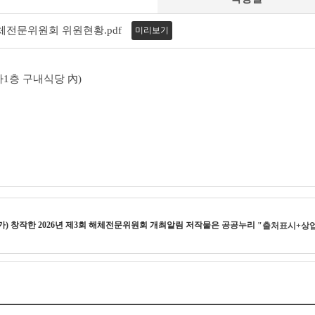
해체전문위원회 위원현황.pdf
미리보기
청 지하1층 구내식당 內)
가) 창작한
2026년 제3회 해체전문위원회 개최알림
저작물은 공공누리
"출처표시+상