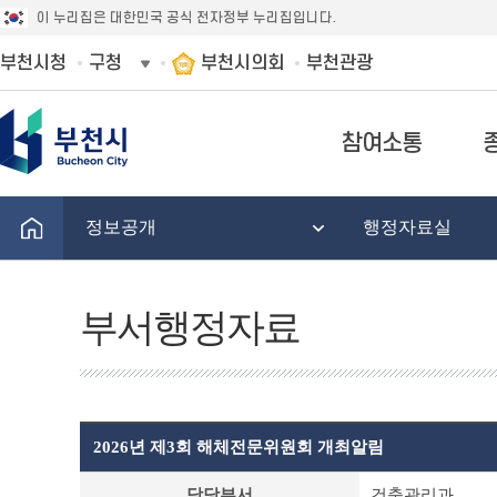
이 누리집은 대한민국 공식 전자정부 누리집입니다.
부천시청
구청
부천시의회
부천관광
참여소통
정보공개
행정자료실
부서행정자료
2026년 제3회 해체전문위원회 개최알림
부
담당부서
건축관리과