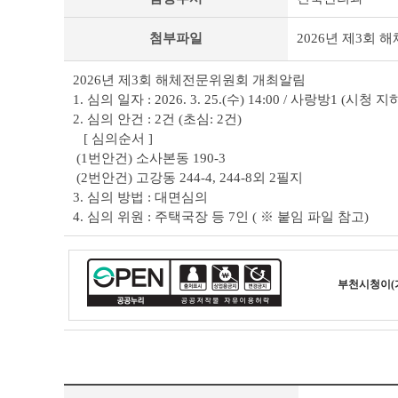
서
행
첨부파일
2026년 제3회 
정
자
료
2026년 제3회 해체전문위원회 개최알림
상
1. 심의 일자 : 2026. 3. 25.(수) 14:00 / 사랑방1 (시
세
2. 심의 안건 : 2건 (초심: 2건)
조
[ 심의순서 ]
회
테
(1번안건) 소사본동 190-3
이
(2번안건) 고강동 244-4, 244-8외 2필지
블
3. 심의 방법 : 대면심의
4. 심의 위원 : 주택국장 등 7인 ( ※ 붙임 파일 참고)
부천시청
이(
부