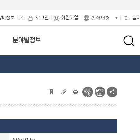
날씨정보
로그인
회원가입
글
언어변경
분야별정보
검
색
창
열
기
2026-03-06