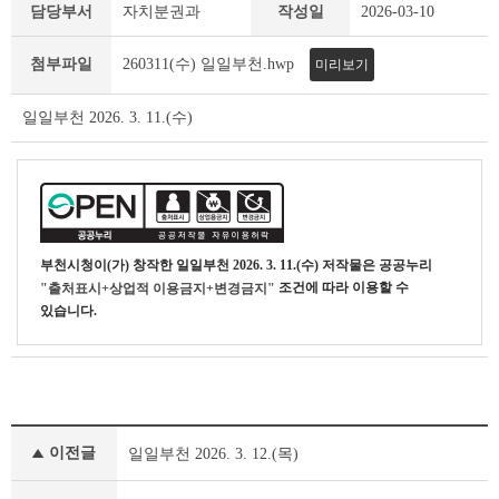
일
담당부서
자치분권과
작성일
2026-03-10
일
부
첨부파일
260311(수) 일일부천.hwp
미리보기
천
상
세
일일부천 2026. 3. 11.(수)
조
회
테
이
블
부천시청
이(가) 창작한
일일부천 2026. 3. 11.(수)
저작물은 공공누리
조건에 따라 이용할 수
"출처표시+상업적 이용금지+변경금지"
있습니다.
일
이전글
일일부천 2026. 3. 12.(목)
일
부