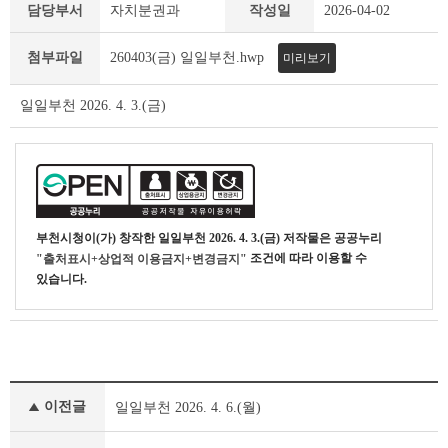
일
담당부서
자치분권과
작성일
2026-04-02
일
부
첨부파일
260403(금) 일일부천.hwp
미리보기
천
상
세
일일부천 2026. 4. 3.(금)
조
회
테
이
블
부천시청
이(가) 창작한
일일부천 2026. 4. 3.(금)
저작물은 공공누리
조건에 따라 이용할 수
"출처표시+상업적 이용금지+변경금지"
있습니다.
일
이전글
일일부천 2026. 4. 6.(월)
일
부