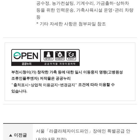
공수정, 농가컨설팅, 기계수리, 가금출하･상하차
등을 위한 인력운송, 가축사육시설 운영･관리 차량
등
* 기타 자세한 사항은 첨부파일 참조
부천시청
이(가) 창작한
가축 등에 대한 일시 이동중지 명령(고병원성
조류인플루엔자)
저작물은 공공누리
조건에 따라 이용할 수
"출처표시+상업적 이용금지+변경금지"
있습니다.
기
서울「라클라체자이드파인」장애인 특별공급 안
타
이전글
공
내(안내문 정정)