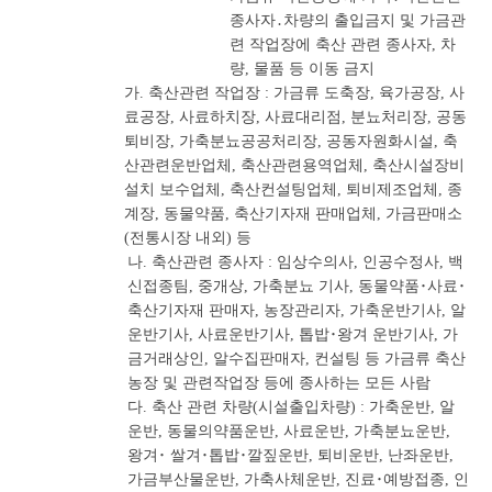
종사자․차량의 출입금지 및 가금관
련 작업장에 축산 관련 종사자, 차
량, 물품 등 이동 금지
가. 축산관련 작업장 : 가금류 도축장, 육가공장, 사
료공장, 사료하치장, 사료대리점, 분뇨처리장, 공동
퇴비장, 가축분뇨공공처리장, 공동자원화시설, 축
산관련운반업체, 축산관련용역업체, 축산시설장비
설치 보수업체, 축산컨설팅업체, 퇴비제조업체, 종
계장, 동물약품, 축산기자재 판매업체, 가금판매소
(전통시장 내외) 등
나. 축산관련 종사자 : 임상수의사, 인공수정사, 백
신접종팀, 중개상, 가축분뇨 기사, 동물약품･사료･
축산기자재 판매자, 농장관리자, 가축운반기사, 알
운반기사, 사료운반기사, 톱밥･왕겨 운반기사, 가
금거래상인, 알수집판매자, 컨설팅 등 가금류 축산
농장 및 관련작업장 등에 종사하는 모든 사람
다. 축산 관련 차량(시설출입차량) : 가축운반, 알
운반, 동물의약품운반, 사료운반, 가축분뇨운반,
왕겨･ 쌀겨･톱밥･깔짚운반, 퇴비운반, 난좌운반,
가금부산물운반, 가축사체운반, 진료･예방접종, 인