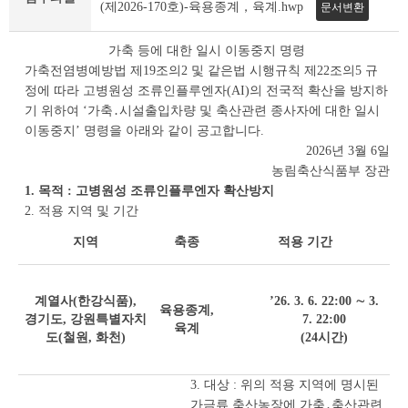
조
(제2026-170호)-육용종계，육계.hwp
문서변환
회
테
가축 등에 대한 일시 이동중지 명령
이
가축전염병예방법 제19조의2 및 같은법 시행규칙 제22조의5 규
블
정에 따라 고병원성 조류인플루엔자(AI)의 전국적 확산을 방지하
기 위하여 ‘가축․시설출입차량 및 축산관련 종사자에 대한 일시
이동중지’ 명령을 아래와 같이 공고합니다.
2026년 3월 6일
농림축산식품부 장관
1. 목적 : 고병원성 조류인플루엔자 확산방지
2. 적용 지역 및 기간
지역
축종
적용 기간
계열사(한강식품),
’26. 3. 6. 22:00 ∼ 3.
육용종계,
경기도,
강원특별자치
7. 22:00
육계
도(철원, 화천)
(24시간)
3. 대상 : 위의 적용 지역에 명시된
가금류 축산농장에 가축․축산관련