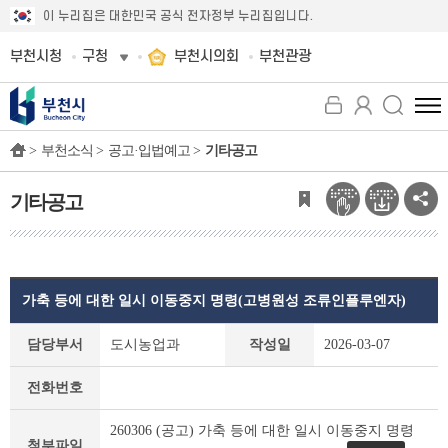
이 누리집은 대한민국 공식 전자정부 누리집입니다.
부천시청
구청
부천시의회
부천관광
전
체
>
부천소식 >
공고·입법예고 >
기타공고
메
뉴
보
기타공고
기
가축 등에 대한 일시 이동중지 명령(고병원성 조류인플루엔자)
기
담당부서
도시농업과
작성일
2026-03-07
타
공
전화번호
고
상
260306 (공고) 가축 등에 대한 일시 이동중지 명령
세
첨부파일