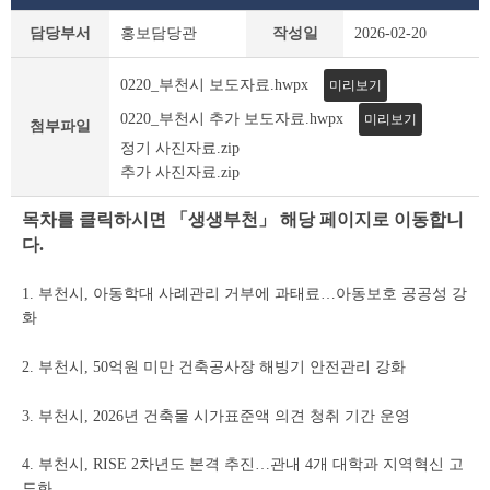
보
담당부서
홍보담당관
작성일
2026-02-20
도
자
0220_부천시 보도자료.hwpx
미리보기
료
상
0220_부천시 추가 보도자료.hwpx
미리보기
첨부파일
세
정기 사진자료.zip
조
추가 사진자료.zip
회
테
목차를 클릭하시면 「생생부천」 해당 페이지로 이동합니
이
블
다.
1. 부천시, 아동학대 사례관리 거부에 과태료…아동보호 공공성 강
화
2. 부천시, 50억원 미만 건축공사장 해빙기 안전관리 강화
3. 부천시, 2026년 건축물 시가표준액 의견 청취 기간 운영
4. 부천시, RISE 2차년도 본격 추진…관내 4개 대학과 지역혁신 고
도화