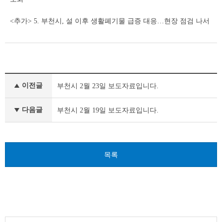
<추가> 5. 부천시, 설 이후 생활폐기물 급증 대응…현장 점검 나서
보
이전글
부천시 2월 23일 보도자료입니다.
도
자
료
다음글
부천시 2월 19일 보도자료입니다.
이
전
글
다
목록
음
글