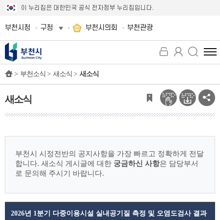
이 누리집은 대한민국 공식 전자정부 누리집입니다.
부천시청
구청
부천시의회
부천관광
전
체
>
부천소식 >
새소식 >
새소식
메
뉴
보
새소식
기
부천시 시정전반의 공지사항을 가장 빠르고 정확하게 전달
합니다.
새소식 게시글에 대한
궁금하신 사항
은 담당부서
로 문의해 주시기 바랍니다.
2026년 1분기 다중이용시설 실내공기질 측정 및 오염도검사 결과