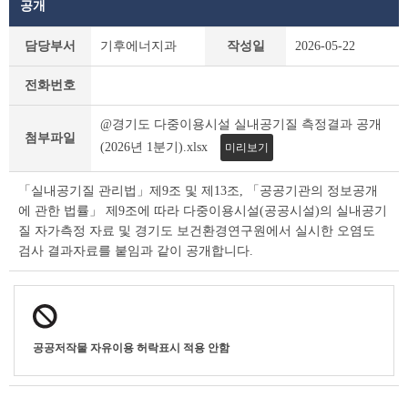
공개
새
담당부서
기후에너지과
작성일
2026-05-22
소
식
전화번호
상
세
@경기도 다중이용시설 실내공기질 측정결과 공개
조
첨부파일
회
(2026년 1분기).xlsx
미리보기
테
이
「실내공기질 관리법」제9조 및 제13조, 「공공기관의 정보공개
블
에 관한 법률」 제9조에 따라 다중이용시설(공공시설)의 실내공기
질 자가측정 자료 및 경기도 보건환경연구원에서 실시한 오염도
검사 결과자료를 붙임과 같이 공개합니다.
공공저작물 자유이용 허락표시 적용 안함