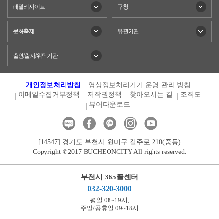
패밀리사이트
구청
문화축제
유관기관
출연/출자/위탁기관
개인정보처리방침
영상정보처리기기 운영·관리 방침
이메일수집거부정책
저작권정책
찾아오시는 길
조직도
뷰어다운로드
[14547] 경기도 부천시 원미구 길주로 210(중동)
Copyright ©2017 BUCHEONCITY All rights reserved.
부천시 365콜센터
032-320-3000
평일 08~19시,
주말/공휴일 09~18시