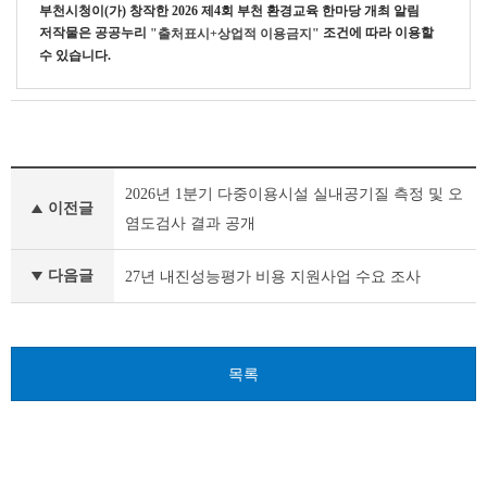
부천시청
이(가) 창작한
2026 제4회 부천 환경교육 한마당 개최 알림
저작물은 공공누리
조건에 따라 이용할
"출처표시+상업적 이용금지"
수 있습니다.
새
2026년 1분기 다중이용시설 실내공기질 측정 및 오
소
이전글
식
염도검사 결과 공개
이
전
다음글
27년 내진성능평가 비용 지원사업 수요 조사
글
다
음
글
목록