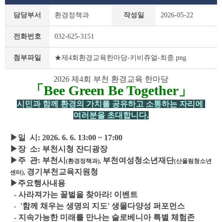
새
담당부서
환경정책과
작성일
2026-05-22
소
식
전화번호
032-625-3151
상
세
★제4회환경교육한마당-키비쥬얼-최종.png
첨부파일
조
회
2026 제4회 부천 환경교육 한마당
테
「Bee Green Be Together」
이
블
시민과 함께 환경의 가치를 공유하고 소통하는 자리에
여러분을 초대합니다.
▶일 시: 2026. 6. 6. 13:00 ~ 17:00
▶장 소: 부천시청 잔디광장
▶주 관: 부천시
부천여성청소년재단
(환경정책과),
(산울림청소년
경기부천교육지원청
센터),
▶주요행사내용
- 사라져가는 꿀벌을 찾아라! 이벤트
'함께 채우는 생명의 지도' 생물다양성 퍼포먼스
-
- 지속가능한 미래를 만나는 슬로베니아 특별 체험존