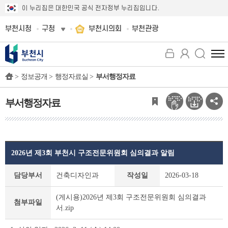
이 누리집은 대한민국 공식 전자정부 누리집입니다.
부천시청
구청
부천시의회
부천관광
전
체
>
정보공개 >
행정자료실 >
부서행정자료
메
뉴
보
부서행정자료
기
2026년 제3회 부천시 구조전문위원회 심의결과 알림
부
담당부서
건축디자인과
작성일
2026-03-18
서
행
(게시용)2026년 제3회 구조전문위원회 심의결과
정
첨부파일
서.zip
자
료