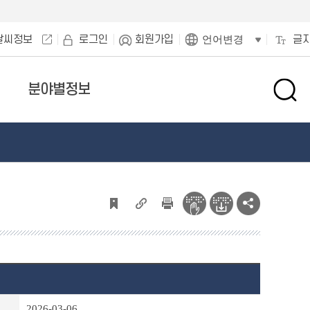
날씨정보
로그인
회원가입
글
언어변경
분야별정보
검
색
창
열
기
2026-03-06