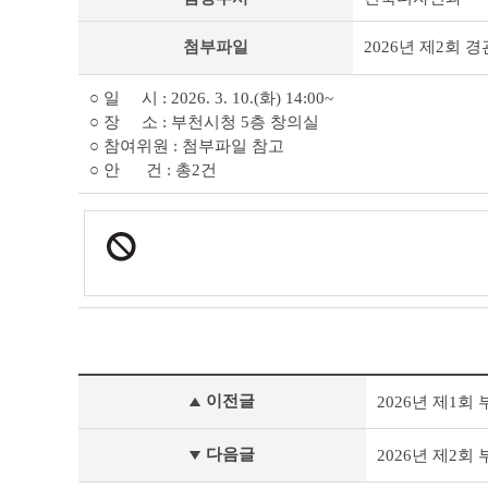
서
행
첨부파일
2026년 제2회 경
정
자
료
○ 일 시 : 2026. 3. 10.(화) 14:00~
상
○ 장 소 : 부천시청 5층 창의실
세
○ 참여위원 : 첨부파일 참고
조
○ 안 건 : 총2건
회
테
이
블
부
이전글
2026년 제1
서
행
정
다음글
2026년 제2
자
료