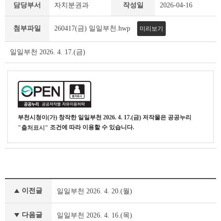
일
담당부서
자치분권과
작성일
2026-04-16
일
부
첨부파일
260417(금) 일일부천.hwp
미리보기
천
상
세
일일부천 2026. 4. 17.(금)
조
회
테
이
블
부천시청
이(가) 창작한
일일부천 2026. 4. 17.(금)
저작물은 공공누리
조건에 따라 이용할 수 있습니다.
"출처표시"
일
이전글
일일부천 2026. 4. 20.(월)
일
부
천
다음글
일일부천 2026. 4. 16.(목)