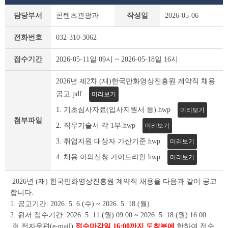
부
담당부서
콘텐츠관광과
작성일
2026-05-06
천
시
전화번호
032-310-3062
채
용
접수기간
2026-05-11일 09시 ~ 2026-05-18일 16시
공
고
2026년 제2차 (재)한국만화영상진흥원 계약직 채용
(채
용
공고.pdf
미리보기
시
1. 기초심사자료(입사지원서 등).hwp
미리보기
험)
첨부파일
상
2. 직무기술서 각 1부.hwp
미리보기
세
3. 취업지원 대상자 가산기준.hwp
미리보기
조
회
4. 채용 이의신청 가이드라인.hwp
미리보기
테
이
2026년 (재) 한국만화영상진흥원 계약직 채용을 다음과 같이 공고
블
합니다.
1. 공고기간: 2026. 5. 6.(수) ~ 2026. 5. 18.(월)
2. 원서 접수기간: 2026. 5. 11.(월) 09:00 ~ 2026. 5. 18.(월) 16:00
※ 전자우편(e-mail)
접수마감일 16:00까지 도착분에
한하여 접수