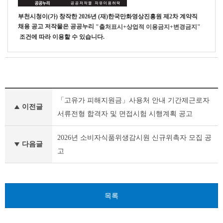
부천시청
이(가) 창작한
2026년 (재)한국만화영상진흥원 제2차 계약직
채용 공고
저작물은 공공누리
"출처표시+상업적 이용금지+변경금지"
조건에 따라 이용할 수 있습니다.
부
「고유가 피해지원금」사용처 안내 기간제근로자
천
이전글
시
서류전형 합격자 및 면접시험 시행계획 공고
채
용
2026년 소비자식품위생감시원 신규위촉자 모집 공
공
다음글
고
고
(채
용
시
험)
목록
이
전
글