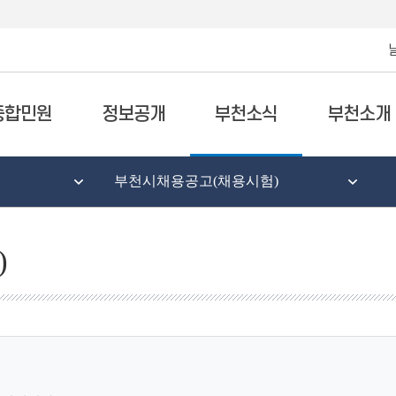
종합민원
정보공개
부천소식
부천소개
부천시채용공고(채용시험)
)