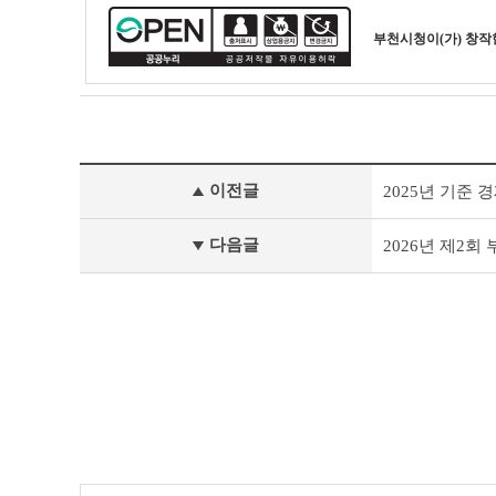
테
이
부천시청
이(가) 창
블
부
이전글
2025년 기준
천
시
채
다음글
2026년 제2
용
공
고
(채
용
시
험)
이
전
글
다
음