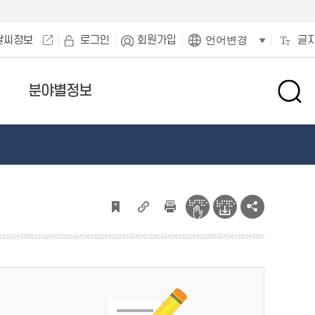
날씨정보
로그인
회원가입
글
언어변경
분야별정보
검
색
창
열
기