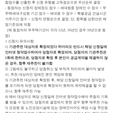
합점수를 산출한 후 신청 유형별 고득점순으로 우선순위 결정
- 동점자는 신청자 장애정도 점수 > 세대원중 장애인 수 점수 > 무
주택세대구성원 기간 점수 > 세대원 수 점수 > 특별공급 건설시군
거주기간 점수 > 신청자 연령순으로 결정, 단, 항목별 상한선은 배
점기준표에 의함
(예:동점자의 무주택기간이 각각 12년, 16년인 경우 10년으로 동
점)
○ 신청시 유의사항
1)
기관추천 대상자로 확정되었다 하더라도 반드시 해당 신청일에
인터넷 청약접수하여야 당첨자로 확정되며, 당첨자의 기관추천은
1회에 한하므로, 당첨자로 확정 후 본인이 공급계약을 체결하지 않
은 경우, 향후 재추천이 불가함
2) 그럼에도 불구하고 당첨취소 및 부적격 처리되어 불이익 발생
시, 추천 대상자인 장애인 본인 책임에 한함
3) 기관추천 대상자로 확정된 후, 해당 신청일에 인터넷 청약접수
를 포기하게 되면 당첨자로 확정되지 못하여 계약체결을 할 수 없
으나, 향후 재추천 가능
4) 예비 대상자도 해당 신청일에 인터넷 청약접수해야 추첨의 기회
를 받을 수 있으며, 당첨자로 결정되지 못한 경우 향후 재추천 가능
5) 요양원 등 노인요양시설에 있는 장애인이어도 해당 시설 주민등