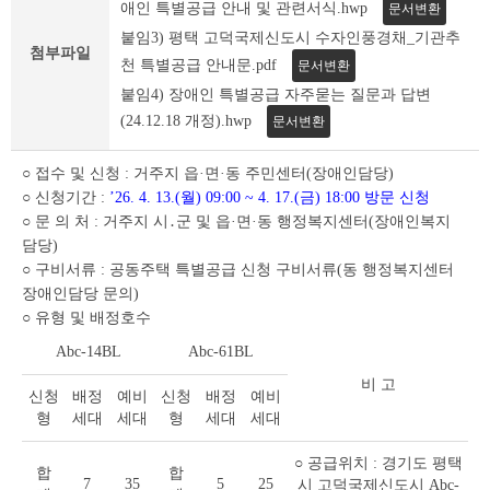
조
애인 특별공급 안내 및 관련서식.hwp
문서변환
회
붙임3) 평택 고덕국제신도시 수자인풍경채_기관추
테
첨부파일
천 특별공급 안내문.pdf
문서변환
이
붙임4) 장애인 특별공급 자주묻는 질문과 답변
블
(24.12.18 개정).hwp
문서변환
○ 접수 및 신청 : 거주지 읍·면·동 주민센터(장애인담당)
○ 신청기간 :
’26. 4. 13.(월) 09:00 ~ 4. 17.(금) 18:00 방문 신청
○ 문 의 처 : 거주지 시․군 및 읍·면·동 행정복지센터(장애인복지
담당)
○ 구비서류 : 공동주택 특별공급 신청 구비서류(동 행정복지센터
장애인담당 문의)
○ 유형 및 배정호수
Abc-14BL
Abc-61BL
비 고
신청
배정
예비
신청
배정
예비
형
세대
세대
형
세대
세대
○ 공급위치 : 경기도 평택
합
합
7
35
5
25
시 고덕국제신도시 Abc-