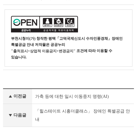
부천시청
이(가) 창작한
평택「고덕국제신도시 수자인풍경채」장애인
특별공급 안내
저작물은 공공누리
조건에 따라 이용할 수
"출처표시+상업적 이용금지+변경금지"
있습니다.
기
이전글
가축 등에 대한 일시 이동중지 명령(AI)
타
공
고
「힐스테이트 시흥더클래스」 장애인 특별공급 안
다음글
이
내
전
글
다