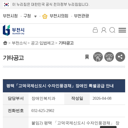
이 누리집은 대한민국 공식 전자정부 누리집입니다.
부천시청
구청
부천시의회
부천관광
전
체
>
부천소식 >
공고·입법예고 >
기타공고
메
뉴
보
기타공고
기
평택「고덕국제신도시 수자인풍경채」장애인 특별공급 안내
기
담당부서
장애인복지과
작성일
2026-04-08
타
공
전화번호
032-625-2902
고
상
붙임2) 평택 「고덕국제신도시 수자인풍경채」 장
세