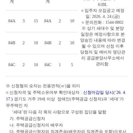
계
계
61BL
○ 입주자 모집공고 예정
일: 2026. 4. 24.(금)
84A
3
15
84A
2
10
○ 문의전화 : 1544-8802
※ 상기 세대수 및 분양
일정은 예정사항으로 분
양승인 내용에 따라 변경
84B
2
10
84B
2
10
될 수 있으며 선정 이후
당첨자 및 예비자 명단관
리 공급분양사무소에서
관리함.
84C
2
10
84C
1
5
※ 신청형의 숫자는 전용면적(㎡)을 의미
○ 신청자격 및 주택소유여부 확인대상자 :
신청마감일 당시(’26. 4.
17.)
경기도 거주 19세 이상 장애인(주택공급 신청자)과 ‘세대’가
무주택인 자
‘세대’란 다음 각 목의 사람으로 구성된 집단을 말함
가. 주택공급신청자
나. 주택공급신청자의 배우자
다. 주택공급신청자의 직계존속(배우자의 직계존속 포함)으로서