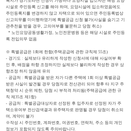
록지가 경기도라면 신청이 가능하나 요양시설 입소자는 해당 요양
시설로 주민등록 신고를 해야 하며, 요양시설에 입소하였음에도
주민등록지를 변경하지 않고 자택으로 되어 있으면 주민등록법상
신고의무를 미이행하였기에 특별공급 신청 불가(사실을 숨기고 기
관추천을 받을 경우, 고의여부를 불문하고 당첨 취소)
* 노인요양공동생활가정, 노인전문병원 등은 해당 시설로 주민등
록 전입의무 없음
※ 특별공급은 1회에 한함(주택공급에 관한 규칙제 55조)
- 경기도 : 실제보다 유리하게 작성한 신청서에 대해 사실여부 확
인 후, 배점을 하향 조정하지만 실제보다 불리하게 작성한 경우 상
향조정 하지 않음에 유의
- 공급처 : 특별공급을 받은 자가 다른 주택에 1회 이상 특별공급
받은 사실이 발견될 경우 당첨자로 전산관리 되어 향후 타 지구 주
택청약 시 순위 제한, 당첨 시 부적격 처리됨(주택공급에 관한 규
칙 제35조 제1항)
- 공급처 : 특별공급대상자로 선정된 후 입주자로 선정된 자가 주
택소유여부 전산검색결과 유주택자로 판명될 경우 당첨이 취소되
며, 계약이 불가
※작성 시 주민번호, 계좌번호, 여권번호, 연락처, 주소 등의 개인
정보가 포함되지 않도록 주의바랍니다.