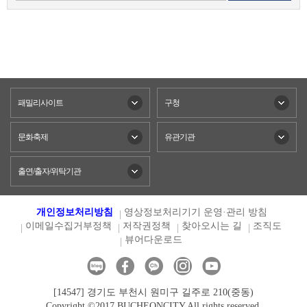
패밀리사이트
구청
문화축제
유관기관
출연/출자/위탁기관
개인정보처리방침
영상정보처리기기 운영·관리 방침
이메일수집거부정책
저작권정책
찾아오시는 길
조직도
뷰어다운로드
[14547] 경기도 부천시 원미구 길주로 210(중동)
Copyright ©2017 BUCHEONCITY All rights reserved.