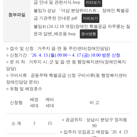
조
급 안내 및 관련서식.hwp
미리보기
회
붙임3) 성남 「더샵 분당하이스트」 장애인 특별공
테
첨부파일
급 기관추천 안내문.pdf
미리보기
이
붙임4) (24.12.18 개정)장애인 특별공급 자주묻는 질
블
문과 답변_배포용.hwp
문서변환
○ 접수 및 신청 : 거주지 읍·면·동 주민센터(장애인담당)
○ 신청기간 :
’26. 4. 13.(월) 09:00 ~ 4. 17.(금) 18:00 방문 신청
○ 문 의 처 : 거주지 시․군 및 읍·면·동 행정복지센터(장애인복지
담당)
○ 구비서류 : 공동주택 특별공급 신청 구비서류(동 행정복지센터
장애인담당 문의)
○ 유형 및 배정호수
배정
예비
신청형
비 고
세대
세대
○ 공급위치 : 성남시 분당구 정자동
소 계
3
15
90
○ 입주자 모집공고 예정일: '26. 4. 23.