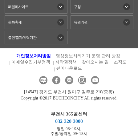
패밀리사이트
구청
문화축제
유관기관
출연/출자/위탁기관
개인정보처리방침
영상정보처리기기 운영·관리 방침
이메일수집거부정책
저작권정책
찾아오시는 길
조직도
뷰어다운로드
[14547] 경기도 부천시 원미구 길주로 210(중동)
Copyright ©2017 BUCHEONCITY All rights reserved.
부천시 365콜센터
032-320-3000
평일 08~19시,
주말/공휴일 09~18시