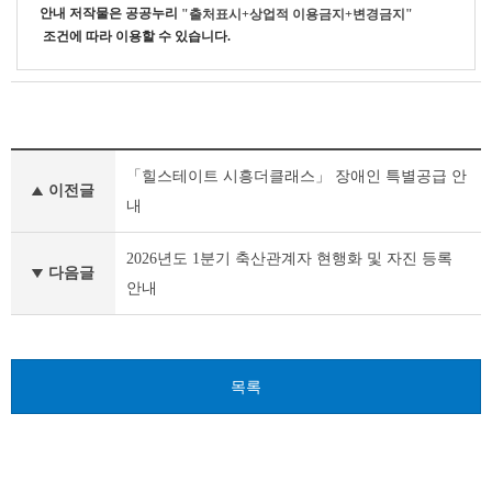
안내
저작물은 공공누리
"출처표시+상업적 이용금지+변경금지"
조건에 따라 이용할 수 있습니다.
기
「힐스테이트 시흥더클래스」 장애인 특별공급 안
타
이전글
공
내
고
이
2026년도 1분기 축산관계자 현행화 및 자진 등록
전
다음글
안내
글
다
음
글
목록