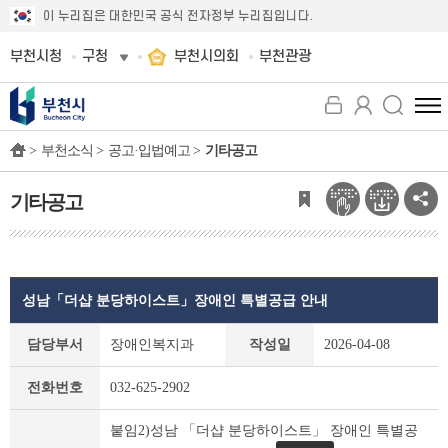
이 누리집은 대한민국 공식 전자정부 누리집입니다.
부천시청
구청
부천시의회
부천관광
전
체
>
부천소식 >
공고·입법예고 >
기타공고
메
뉴
보
기타공고
기
성남「더샵 분당하이스트」장애인 특별공급 안내
기
담당부서
장애인복지과
작성일
2026-04-08
타
공
전화번호
032-625-2902
고
상
붙임2)성남 「더샵 분당하이스트」 장애인 특별공
세