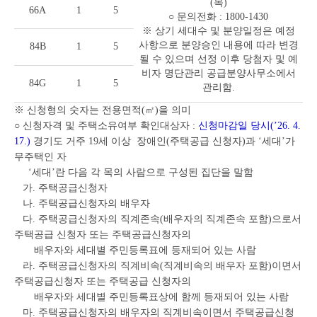
(목)
66A
1
5
○ 문의전화 : 1800-1430
※ 상기 세대수 및 분양일정은 예정
사항으로 분양승인 내용에 따라 변경
84B
1
5
될 수 있으며 선정 이후 당첨자 및 예
비자 명단관리 공급분양사무소에서
84G
1
5
관리함.
※ 신청형의 숫자는 전용면적(㎡)을 의미
○ 신청자격 및 주택소유여부 확인대상자 :
신청마감일 당시(’26. 4.
17.)
경기도 거주 19세 이상 장애인(주택공급 신청자)과 ‘세대’가
무주택인 자
‘세대’란 다음 각 목의 사람으로 구성된 집단을 말함
가. 주택공급신청자
나. 주택공급신청자의 배우자
다. 주택공급신청자의 직계존속(배우자의 직계존속 포함)으로서
주택공급 신청자 또는 주택공급신청자의
배우자와 세대별 주민등록표에 등재되어 있는 사람
라. 주택공급신청자의 직계비속(직계비속의 배우자 포함)이면서
주택공급신청자 또는 주택공급 신청자의
배우자와 세대별 주민등록표상에 함께 등재되어 있는 사람
마. 주택공급신청자의 배우자의 직계비속이면서 주택공급신청