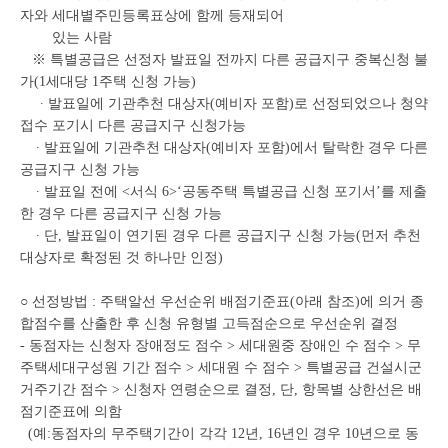
자와 세대별주민등록표상에 함께 등재되어
있는 사람
※ 특별공급은 선정자 발표일 전까지 다른 공급지구 중복신청 불
가(1세대당 1주택 신청 가능)
∙ 발표일에 기관추천 대상자(예비자 포함)로 선정되었으나 청약
접수 포기시 다른 공급지구 신청가능
∙ 발표일에 기관추천 대상자(예비자 포함)에서 탈락한 경우 다른
공급지구 신청 가능
∙ 발표일 전에 <서식 6>‘공동주택 특별공급 신청 포기서’를 제출
한 경우 다른 공급지구 신청 가능
∙ 단, 발표일이 연기된 경우 다른 공급지구 신청 가능(먼저 추천
대상자로 확정된 것 하나만 인정)
○ 선정방법 : 주택알선 우선순위 배점기준표(아래 참조)에 의거 종
합점수를 산출한 후 신청 유형별 고득점순으로 우선순위 결정
- 동점자는 신청자 장애정도 점수 > 세대원중 장애인 수 점수 > 무
주택세대구성원 기간 점수 > 세대원 수 점수 > 특별공급 건설시군
거주기간 점수 > 신청자 연령순으로 결정, 단, 항목별 상한선은 배
점기준표에 의함
(예:동점자의 무주택기간이 각각 12년, 16년인 경우 10년으로 동