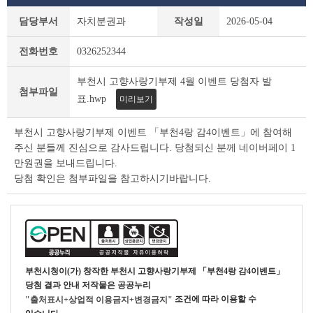
새
담당부서
자치분권과
작성일
2026-05-04
소
식
전화번호
0326252344
상
세
부천시 고향사랑기부제 4월 이벤트 당첨자 발
조
첨부파일
회
표.hwp
미리보기
테
이
부천시 고향사랑기부제 이벤트 「부천4랑 감4이벤트」에 참여해
블
주신 분들께 진심으로 감사드립니다. 당첨되신 분께 네이버페이 1
만원권을 보내드립니다.
당첨 확인은 첨부파일을 참고하시기바랍니다.
부천시청
이(가) 창작한
부천시 고향사랑기부제 「부천4랑 감4이벤트」
당첨 결과 안내
저작물은 공공누리
조건에 따라 이용할 수
"출처표시+상업적 이용금지+변경금지"