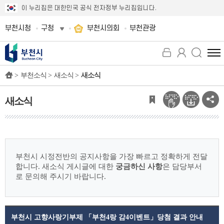
이 누리집은 대한민국 공식 전자정부 누리집입니다.
부천시청
구청
부천시의회
부천관광
전
체
>
부천소식 >
새소식 >
새소식
메
뉴
보
새소식
기
부천시 시정전반의 공지사항을 가장 빠르고 정확하게 전달
합니다.
새소식 게시글에 대한
궁금하신 사항
은 담당부서
로 문의해 주시기 바랍니다.
부천시 고향사랑기부제 「부천4랑 감4이벤트」당첨 결과 안내