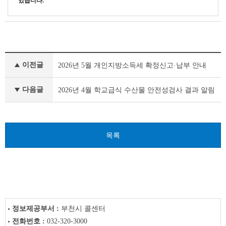
있습니다.
새
이전글
2026년 5월 개인지방소득세 확정신고·납부 안내
소
식
이
다음글
2026년 4월 학교급식 수산물 안전성검사 결과 알림
전
글
다
음
목록
글
정보제공부서 :
부천시 콜센터
전화번호 :
032-320-3000