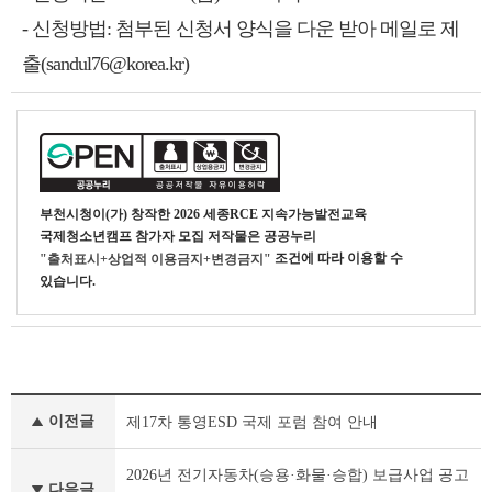
- 신청방법: 첨부된 신청서 양식을 다운 받아 메일로 제
출(
sandul76@korea.kr
)
부천시청
이(가) 창작한
2026 세종RCE 지속가능발전교육
국제청소년캠프 참가자 모집
저작물은 공공누리
조건에 따라 이용할 수
"출처표시+상업적 이용금지+변경금지"
있습니다.
새
이전글
제17차 통영ESD 국제 포럼 참여 안내
소
식
이
2026년 전기자동차(승용·화물·승합) 보급사업 공고
다음글
전