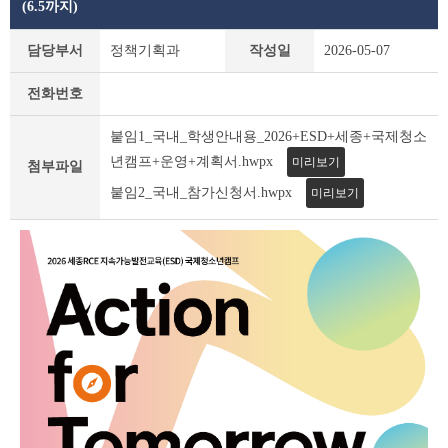
(6.5까지)
새
담당부서
정책기획과
작성일
2026-05-07
소
식
전화번호
상
세
붙임1_국내_학생안내용_2026+ESD+세종+국제청소
조
회
년캠프+운영+계획서.hwpx
미리보기
첨부파일
테
붙임2_국내_참가신청서.hwpx
미리보기
이
블