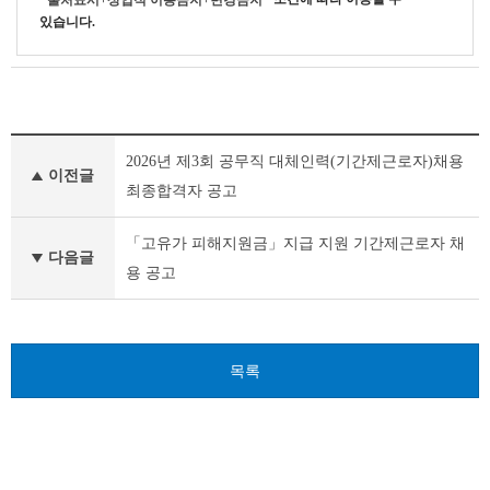
"출처표시+상업적 이용금지+변경금지"
있습니다.
부
2026년 제3회 공무직 대체인력(기간제근로자)채용
천
이전글
시
최종합격자 공고
채
용
「고유가 피해지원금」지급 지원 기간제근로자 채
공
다음글
용 공고
고
(채
용
시
험)
목록
이
전
글
다
음