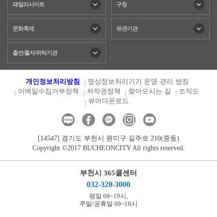
패밀리사이트
구청
문화축제
유관기관
출연/출자/위탁기관
개인정보처리방침
영상정보처리기기 운영·관리 방침
이메일수집거부정책
저작권정책
찾아오시는 길
조직도
뷰어다운로드
[14547] 경기도 부천시 원미구 길주로 210(중동)
Copyright ©2017 BUCHEONCITY All rights reserved.
부천시 365콜센터
032-320-3000
평일 08~19시,
주말/공휴일 09~18시