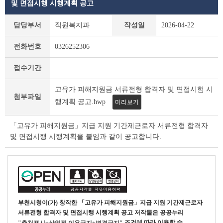
및 면접시행 시행계획 공고
부
담당부서
직원복지과
작성일
2026-04-22
천
시
전화번호
0326252306
채
용
접수기간
공
고
고유가 피해지원금 서류전형 합격자 및 면접시험 시
(채
첨부파일
용
행계획 공고.hwp
미리보기
시
험)
「고유가 피해지원금」지급 지원 기간제근로자 서류전형 합격자
상
및 면접시행 시행계획을 붙임과 같이 공고합니다.
세
조
회
테
이
블
부천시청
이(가) 창작한
「고유가 피해지원금」지급 지원 기간제근로자
서류전형 합격자 및 면접시행 시행계획 공고
저작물은 공공누리
조건에 따라 이용할 수