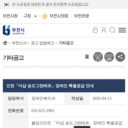
이 누리집은 대한민국 공식 전자정부 누리집입니다.
부천시청
구청
부천시의회
부천관광
전
체
>
부천소식 >
공고·입법예고 >
기타공고
메
뉴
보
기타공고
기
인천「더샵 송도그란테르」장애인 특별공급 안내
기
담당부서
장애인복지과
작성일
2026-04-13
타
공
전화번호
032-625-2902
고
상
붙임2)인천 「더샵 송도그란테르」장애인 특별공급
세