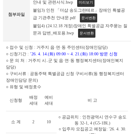
조
안내 및 관련서식.hwp
미리보기
회
붙임3) 인천 「더샵 송도그란테르」장애인 특별공
테
첨부파일
급 기관추천 안내문.pdf
문서변환
이
붙임4) (24.12.18 개정)장애인 특별공급 자주묻는 질
블
문과 답변_배포용.hwp
문서변환
○ 접수 및 신청 : 거주지 읍·면·동 주민센터(장애인담당)
○ 신청기간 :
’26. 4. 14.(화) 09:00 ~ 4. 21.(화) 18:00 방문 신청
○ 문 의 처 : 거주지 시․군 및 읍·면·동 행정복지센터(장애인복지
담당)
○ 구비서류 : 공동주택 특별공급 신청 구비서류(동 행정복지센터
장애인담당 문의)
○ 유형 및 배정호수
배정
예비
신청형
비 고
세대
세대
○ 공급위치 : 인천광역시 연수구 송도
소 계
2
10
동 32-1, 4 (G5-1BL)
○ 입주자 모집공고 예정일: '26. 4. 30.