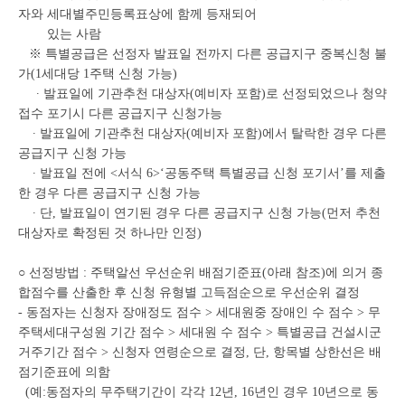
자와 세대별주민등록표상에 함께 등재되어
있는 사람
※ 특별공급은 선정자 발표일 전까지 다른 공급지구 중복신청 불
가(1세대당 1주택 신청 가능)
∙ 발표일에 기관추천 대상자(예비자 포함)로 선정되었으나 청약
접수 포기시 다른 공급지구 신청가능
∙ 발표일에 기관추천 대상자(예비자 포함)에서 탈락한 경우 다른
공급지구 신청 가능
∙ 발표일 전에 <서식 6>‘공동주택 특별공급 신청 포기서’를 제출
한 경우 다른 공급지구 신청 가능
∙ 단, 발표일이 연기된 경우 다른 공급지구 신청 가능(먼저 추천
대상자로 확정된 것 하나만 인정)
○ 선정방법 : 주택알선 우선순위 배점기준표(아래 참조)에 의거 종
합점수를 산출한 후 신청 유형별 고득점순으로 우선순위 결정
- 동점자는 신청자 장애정도 점수 > 세대원중 장애인 수 점수 > 무
주택세대구성원 기간 점수 > 세대원 수 점수 > 특별공급 건설시군
거주기간 점수 > 신청자 연령순으로 결정, 단, 항목별 상한선은 배
점기준표에 의함
(예:동점자의 무주택기간이 각각 12년, 16년인 경우 10년으로 동