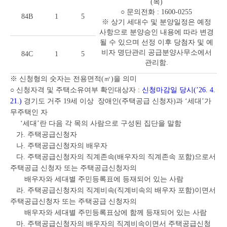
(목)
○ 문의전화 : 1600-0255
84B
1
5
※ 상기 세대수 및 분양일정은 예정
사항으로 분양승인 내용에 따라 변경
될 수 있으며 선정 이후 당첨자 및 예
비자 명단관리 공급분양사무소에서
84C
1
5
관리함.
※ 신청형의 숫자는 전용면적(㎡)을 의미
○ 신청자격 및 주택소유여부 확인대상자 :
신청마감일 당시(’26. 4.
21.)
경기도 거주 19세 이상 장애인(주택공급 신청자)과 ‘세대’가
무주택인 자
‘세대’란 다음 각 목의 사람으로 구성된 집단을 말함
가. 주택공급신청자
나. 주택공급신청자의 배우자
다. 주택공급신청자의 직계존속(배우자의 직계존속 포함)으로서
주택공급 신청자 또는 주택공급신청자의
배우자와 세대별 주민등록표에 등재되어 있는 사람
라. 주택공급신청자의 직계비속(직계비속의 배우자 포함)이면서
주택공급신청자 또는 주택공급 신청자의
배우자와 세대별 주민등록표상에 함께 등재되어 있는 사람
마. 주택공급신청자의 배우자의 직계비속이면서 주택공급신청