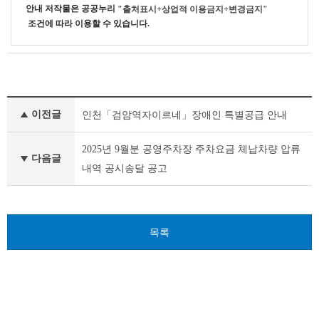
안내
저작물은 공공누리
"출처표시+상업적 이용금지+변경금지"
조건에 따라 이용할 수 있습니다.
기
이전글
인천「검암역자이르네」장애인 특별공급 안내
타
공
고
2025년 9월분 공영주차장 주차요금 체납차량 압류
다음글
이
내역 공시송달 공고
전
글
다
음
글
목록