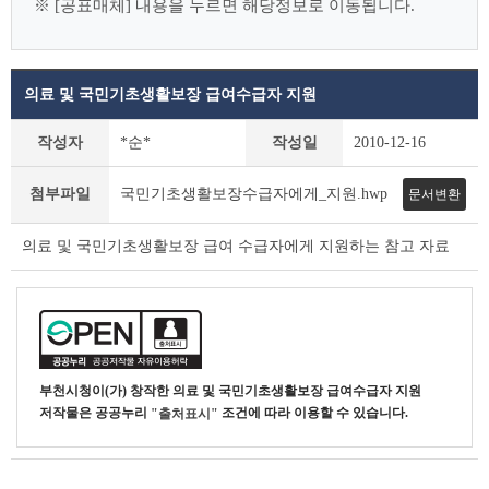
※ [공표매체] 내용을 누르면 해당정보로 이동됩니다.
의료 및 국민기초생활보장 급여수급자 지원
사
작성자
*순*
작성일
2010-12-16
전
정
첨부파일
국민기초생활보장수급자에게_지원.hwp
문서변환
보
공
표
의료 및 국민기초생활보장 급여 수급자에게 지원하는 참고 자료
상
세
조
회
테
이
부천시청
이(가) 창작한
의료 및 국민기초생활보장 급여수급자 지원
블
저작물은 공공누리
조건에 따라 이용할 수 있습니다.
"출처표시"