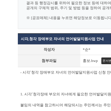
결과 등 행정감시를 위하여 필요한 정보 등에 대하
공개의 구체적 범위, 주기 및 방법 등을 정하여 공개
※ [공표매체] 내용을 누르면 해당정보로 이동됩니다
시각,청각 장애부모 자녀의 언어발달지원사업 안내
사
작성자
*순*
전
정
첨부파일
홍보.hwp
문서
보
공
표
- 시각`청각 장애부모 자녀의 언어발달지원사업 신청 안내
상
세
조
회
테
1. 시각`청각장애 부모의 자녀에게 필요한 언어발달지
이
블
붙임의 내역을 참고하시어 해당되시는 주민께서는 주민