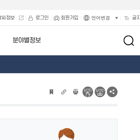
날씨정보
로그인
회원가입
글
언어변경
분야별정보
검
색
창
열
기