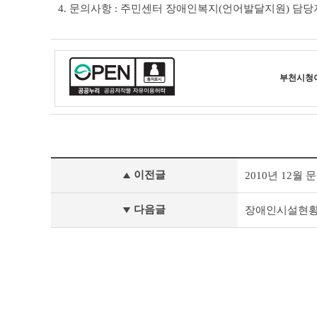
4. 문의사항 : 주민센터 장애인복지(언어발달지원) 담당자
부천시청
사
이전글
2010년 12월
전
정
보
다음글
장애인시설현
공
표
이
전
글
다
음
글