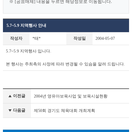
※ [공표매체] 내용을 누르면 해당정보로 이동됩니다.
5.7~5.9 지역행사 안내
사
작성자
*태*
작성일
2004-05-07
전
정
5.7~5.9 지역행사 입니다.
보
공
본 행사는 주최측의 사정에 따라 변경될 수 있슴을 알려 드립니다.
표
상
세
조
회
사
테
이전글
2004년 영유아보육사업 및 보육시설현황
전
이
정
블
보
다음글
제50회 경기도 체육대회 개최계획
공
표
이