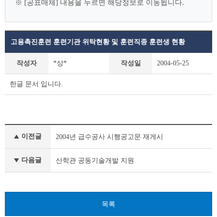
※ [공표매체] 내용을 누르면 해당정보로 이동됩니다.
고용촉진훈련 훈련기관 위탁현황 및 훈련직종 훈련생 현황
사
작성자
*상*
작성일
2004-05-25
전
정
한글 문서 입니다.
보
공
표
상
세
사
조
이전글
2004년 급수공사 시행공고문 재게시
전
회
정
테
보
다음글
산학관 공동기술개발 지원
이
공
블
표
이
전
목록
글
다