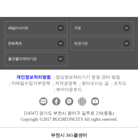
패밀리사이트
구청
문화축제
유관기관
출연/출자/위탁기관
개인정보처리방침
영상정보처리기기 운영·관리 방침
이메일수집거부정책
저작권정책
찾아오시는 길
조직도
뷰어다운로드
[14547] 경기도 부천시 원미구 길주로 210(중동)
Copyright ©2017 BUCHEONCITY All rights reserved.
부천시 365콜센터