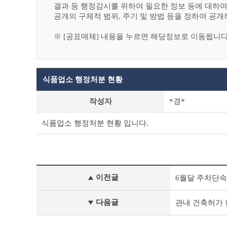
결과 등 행정감시를 위하여 필요한 정보 등에 대하
공개의 구체적 범위, 주기 및 방법 등을 정하여 공개
※ [공표매체] 내용을 누르면 해당정보로 이동됩니다
식품업소 행정처분 현황
사
작성자
*경*
전
정
식품업소 행정처분 현황 입니다.
보
공
표
상
세
사
조
이전글
6월달 주차단속
전
회
정
테
보
이
다음글
관내 건축허가 
공
블
표