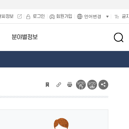
날씨정보
로그인
회원가입
글
언어변경
분야별정보
검
색
창
열
기