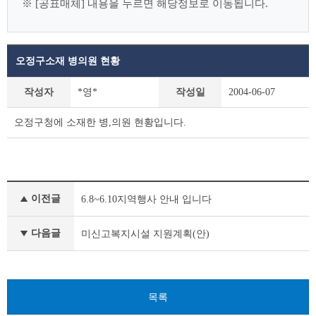
※ [공표매체] 내용을 누르면 해당정보로 이동됩니다.
오정구소재 병의원 현황
사
작성자
*영*
작성일
2004-06-07
전
정
오정구청에 소재한 병,의원 현황입니다.
보
공
표
상
세
사
조
이전글
6.8~6.10지역행사 안내 입니다
전
회
정
테
보
다음글
미신고복지시설 지원계획(안)
이
공
블
표
이
전
목록
글
다