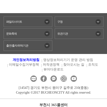
패밀리사이트
구청
문화축제
유관기관
출연/출자/위탁기관
개인정보처리방침
영상정보처리기기 운영·관리 방침
이메일수집거부정책
저작권정책
찾아오시는 길
조직도
뷰어다운로드
[14547] 경기도 부천시 원미구 길주로 210(중동)
Copyright ©2017 BUCHEONCITY All rights reserved.
부천시 365콜센터