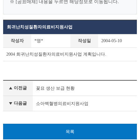
※ [공표매체] 내용을 누르면 해당정보로 이동됩니다.
희귀난치성질환자의료비지원사업
사
작성자
*명*
작성일
2004-05-10
전
정
2004 희귀난치성질환자의료비지원사업 계획입니다.
보
공
표
상
세
사
조
이전글
꽃묘 생산 보급 현황
전
회
정
테
보
다음글
소아백혈병의료비지원사업
이
공
블
표
이
전
목록
글
다