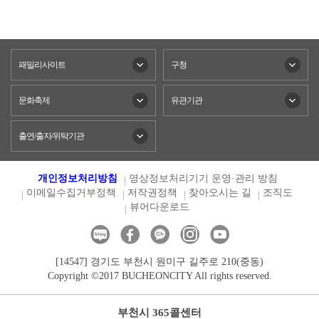
패밀리사이트
구청
문화축제
유관기관
출연/출자/위탁기관
개인정보처리방침
영상정보처리기기 운영·관리 방침
이메일수집거부정책
저작권정책
찾아오시는 길
조직도
뷰어다운로드
[14547] 경기도 부천시 원미구 길주로 210(중동)
Copyright ©2017 BUCHEONCITY All rights reserved.
부천시 365콜센터