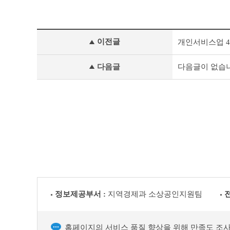
상
세
조
회
개
테
이전글
개인서비스업 46
인
이
서
블
비
다음글
다음글이 없습
스
요
금
이
전
글
다
음
글
정보제공부서 :
지역경제과 소상공인지원팀
홈페이지의 서비스 품질 향상을 위해 만족도 조