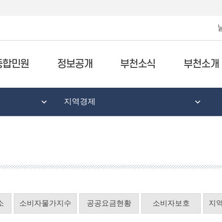
종합민원
정보공개
부천소식
부천소개
지역경제
소
소비자물가지수
공공요금현황
소비자보호
지