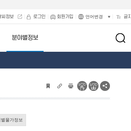
날씨정보
로그인
회원가입
글
언어변경
분야별정보
검
색
창
열
기
역별물가정보