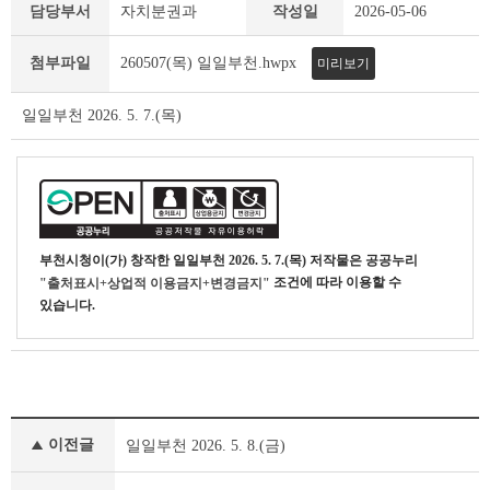
일
담당부서
자치분권과
작성일
2026-05-06
일
부
첨부파일
260507(목) 일일부천.hwpx
미리보기
천
상
세
일일부천 2026. 5. 7.(목)
조
회
테
이
블
부천시청
이(가) 창작한
일일부천 2026. 5. 7.(목)
저작물은 공공누리
조건에 따라 이용할 수
"출처표시+상업적 이용금지+변경금지"
있습니다.
일
이전글
일일부천 2026. 5. 8.(금)
일
부