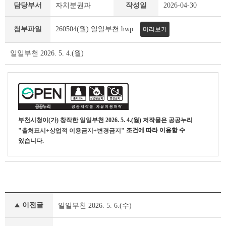
일
담당부서
자치분권과
작성일
2026-04-30
일
부
첨부파일
260504(월) 일일부천.hwp
미리보기
천
상
세
일일부천 2026. 5. 4.(월)
조
회
테
이
블
부천시청
이(가) 창작한
일일부천 2026. 5. 4.(월)
저작물은 공공누리
조건에 따라 이용할 수
"출처표시+상업적 이용금지+변경금지"
있습니다.
일
이전글
일일부천 2026. 5. 6.(수)
일
부