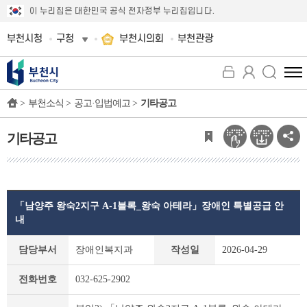
이 누리집은 대한민국 공식 전자정부 누리집입니다.
부천시청
구청
부천시의회
부천관광
전
체
>
부천소식 >
공고·입법예고 >
기타공고
메
뉴
보
기타공고
기
「남양주 왕숙2지구 A-1블록_왕숙 아테라」장애인 특별공급 안
내
기
담당부서
장애인복지과
작성일
2026-04-29
타
공
전화번호
032-625-2902
고
상