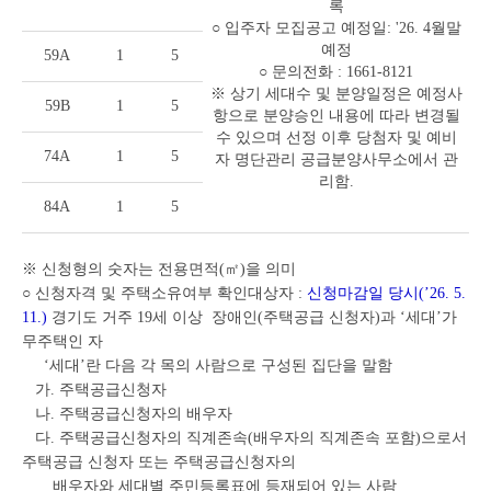
록
○ 입주자 모집공고 예정일: '26. 4월말
예정
59A
1
5
○ 문의전화 : 1661-8121
※ 상기 세대수 및 분양일정은 예정사
59B
1
5
항으로 분양승인 내용에 따라 변경될
수 있으며 선정 이후 당첨자 및 예비
74A
1
5
자 명단관리 공급분양사무소에서 관
리함.
84A
1
5
※ 신청형의 숫자는 전용면적(㎡)을 의미
○ 신청자격 및 주택소유여부 확인대상자 :
신청마감일 당시(’26. 5.
11.)
경기도 거주 19세 이상 장애인(주택공급 신청자)과 ‘세대’가
무주택인 자
‘세대’란 다음 각 목의 사람으로 구성된 집단을 말함
가. 주택공급신청자
나. 주택공급신청자의 배우자
다. 주택공급신청자의 직계존속(배우자의 직계존속 포함)으로서
주택공급 신청자 또는 주택공급신청자의
배우자와 세대별 주민등록표에 등재되어 있는 사람