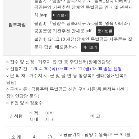
붙임2) 「남양주 왕숙2지구 A-1블록_왕숙 아테라」
세
공공분양 기관추천 장애인 특별공급 안내 및 관련서
조
회
식.hwp
미리보기
테
붙임3) 「남양주 왕숙2지구 A-1블록_왕숙 아테라」
첨부파일
이
공공분양 기관추천 안내문.pdf
문서변환
블
붙임4) (24.12.18 개정)장애인 특별공급 자주묻는 질
문과 답변_배포용.hwp
미리보기
○ 접수 및 신청 : 거주지 읍·면·동 주민센터(장애인담당)
○ 신청기간 :
’26. 4. 30.(목) 09:00 ~ 5. 11.(월) 18:00 방문 신청
○ 문 의 처 : 거주지 시․군 및 읍·면·동 행정복지센터(장애인복지
담당)
○ 구비서류 : 공동주택 특별공급 신청 구비서류(동 행정복지센터
장애인담당 문의)
○ 유형 및 배정호수
배정
예비
신청형
비 고
세대
세대
○ 공급위치 : 남양주 왕숙2지구 A-1블
소 계
4
20