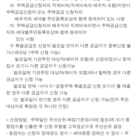
라. 주택공급신청자의 직계비속(직계비속의 배우자 포함)이면서
주택공급신청자 또는 주택공급 신청자의
배우자와 세대별 주민등록표상에 함께 등재되어 있는 사람
마. 주택공급신청자의 배우자의 직계비속이면서 주택공급신청
자와 세대별주민등록표상에 함께 등재되어
있는 사람
※ 특별공급은 선정자 발표일 전까지 다른 공급지구 중복신청 불
가(1세대당 1주택 신청 가능)
∙ 발표일에 기관추천 대상자(예비자 포함)로 선정되었으나 청약
접수 포기시 다른 공급지구 신청가능
∙ 발표일에 기관추천 대상자(예비자 포함)에서 탈락한 경우 다른
공급지구 신청 가능
∙ 발표일 전에 <서식 6>‘공동주택 특별공급 신청 포기서’를 제출
한 경우 다른 공급지구 신청 가능
∙ 단, 발표일이 연기된 경우 다른 공급지구 신청 가능(먼저 추천
대상자로 확정된 것 하나만 인정)
○ 선정방법 : 주택알선 우선순위 배점기준표(아래 참조)에 의거 종
합점수를 산출한 후 신청 유형별 고득점순으로 우선순위 결정
- 동점자는 신청자 장애정도 점수 > 세대원중 장애인 수 점수 > 무