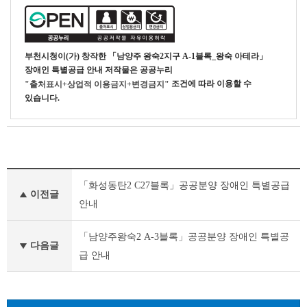
부천시청
이(가) 창작한
「남양주 왕숙2지구 A-1블록_왕숙 아테라」
장애인 특별공급 안내
저작물은 공공누리
조건에 따라 이용할 수
"출처표시+상업적 이용금지+변경금지"
있습니다.
기
「화성동탄2 C27블록」공공분양 장애인 특별공급
타
이전글
공
안내
고
이
「남양주왕숙2 A-3블록」공공분양 장애인 특별공
전
다음글
급 안내
글
다
음
글