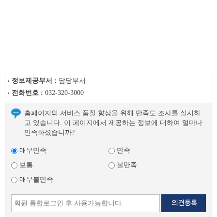
부
천
시
채
용
공
고
(채
정보제공부서 :
담당부서
용
전화번호 :
032-320-3000
시
험)
홈페이지의 서비스 품질 향상을 위해 만족도 조사를 실시하
이
고 있습니다. 이 페이지에서 제공하는 정보에 대하여 얼마나
전
만족하셨습니까?
글
다
매우만족
만족
음
글
보통
불만족
매우불만족