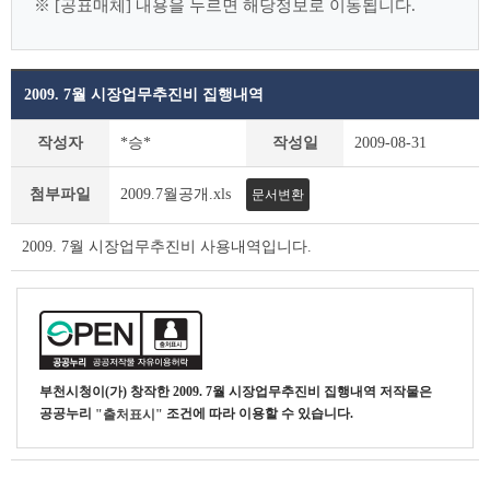
※ [공표매체] 내용을 누르면 해당정보로 이동됩니다.
2009. 7월 시장업무추진비 집행내역
시
작성자
*승*
작성일
2009-08-31
장
·
첨부파일
2009.7월공개.xls
문서변환
부
시
장
2009. 7월 시장업무추진비 사용내역입니다.
상
세
조
회
테
이
부천시청
이(가) 창작한
2009. 7월 시장업무추진비 집행내역
저작물은
블
공공누리
조건에 따라 이용할 수 있습니다.
"출처표시"