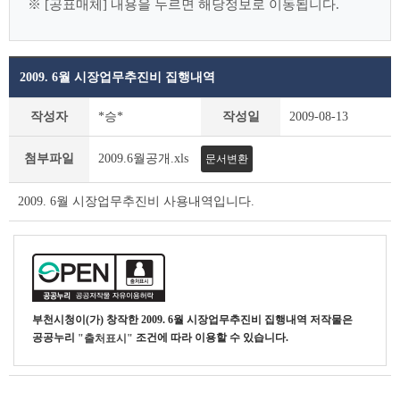
※ [공표매체] 내용을 누르면 해당정보로 이동됩니다.
2009. 6월 시장업무추진비 집행내역
시
작성자
*승*
작성일
2009-08-13
장
·
첨부파일
2009.6월공개.xls
문서변환
부
시
장
2009. 6월 시장업무추진비 사용내역입니다.
상
세
조
회
테
이
부천시청
이(가) 창작한
2009. 6월 시장업무추진비 집행내역
저작물은
블
공공누리
조건에 따라 이용할 수 있습니다.
"출처표시"