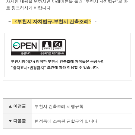
자세한 내용을 원하시면 아래버튼을 눌러 "부천시 자치법규"로 바
상
세
로 링크하시기 바랍니다.
조
회
<
>
부천시 자치법규-부천시 건축조례
~
~
테
이
블
부천시청
이(가) 창작한
부천시 건축조례
저작물은 공공누리
조건에 따라 이용할 수 있습니다.
"출처표시+변경금지"
부
이전글
부천시 건축조례 시행규칙
서
행
정
다음글
행정동에 소속된 관할구역 입니다
자
료