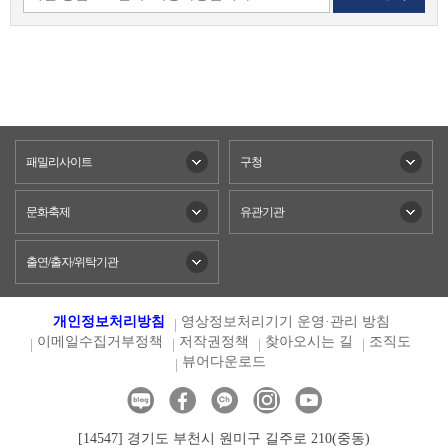
패밀리사이트
구청
문화축제
유관기관
출연/출자/위탁기관
개인정보처리방침
영상정보처리기기 운영·관리 방침
이메일수집거부정책
저작권정책
찾아오시는 길
조직도
뷰어다운로드
[14547] 경기도 부천시 원미구 길주로 210(중동)