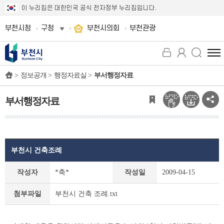
이 누리집은 대한민국 공식 전자정부 누리집입니다.
부천시청
구청
부천시의회
부천관광
전
체
>
정보공개 >
행정자료실 >
부서행정자료
메
뉴
보
부서행정자료
기
부천시 건축조례
부
작성자
*축*
작성일
2009-04-15
서
행
부천시 건축 조례.txt
첨부파일
정
자
료