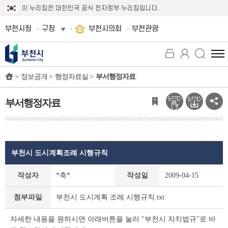
이 누리집은 대한민국 공식 전자정부 누리집입니다.
부천시청
구청
부천시의회
부천관광
전
체
>
정보공개 >
행정자료실 >
부서행정자료
메
뉴
보
부서행정자료
기
부천시 도시계획조례 시행규칙
부
작성자
*축*
작성일
2009-04-15
서
행
부천시 도시계획 조례 시행규칙.txt
첨부파일
정
자
자세한 내용을 원하시면 아래버튼을 눌러 "부천시 자치법규"로 바
료