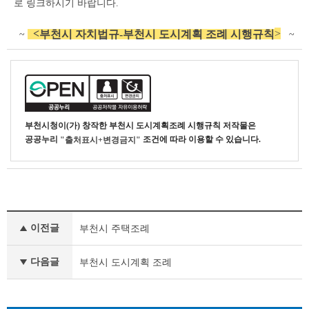
로 링크하시기 바랍니다.
상
세
조
<
>
부천시 자치법규-부천시 도시계획 조례 시행규칙
~
~
회
테
이
블
부천시청
이(가) 창작한
부천시 도시계획조례 시행규칙
저작물은
공공누리
조건에 따라 이용할 수 있습니다.
"출처표시+변경금지"
부
이전글
부천시 주택조례
서
행
정
다음글
부천시 도시계획 조례
자
료
이