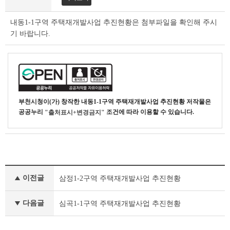
상
세
내동1-1구역 주택재개발사업 추진현황은 첨부파일을 확인해 주시
조
기 바랍니다.
회
테
이
블
부천시청
이(가) 창작한
내동1-1구역 주택재개발사업 추진현황
저작물은
공공누리
조건에 따라 이용할 수 있습니다.
"출처표시+변경금지"
부
이전글
삼정1-2구역 주택재개발사업 추진현황
서
행
정
다음글
심곡1-1구역 주택재개발사업 추진현황
자
료