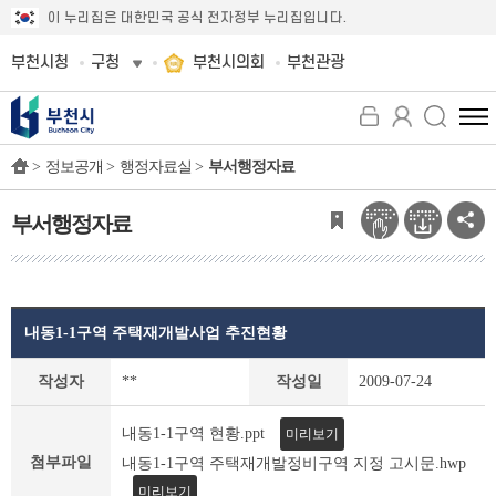
이 누리집은 대한민국 공식 전자정부 누리집입니다.
부천시청
구청
부천시의회
부천관광
전
체
>
정보공개 >
행정자료실 >
부서행정자료
메
뉴
보
부서행정자료
기
내동1-1구역 주택재개발사업 추진현황
부
작성자
**
작성일
2009-07-24
서
행
내동1-1구역 현황.ppt
미리보기
정
자
첨부파일
내동1-1구역 주택재개발정비구역 지정 고시문.hwp
료
미리보기