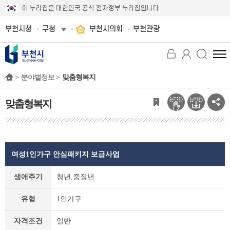
이 누리집은 대한민국 공식 전자정부 누리집입니다.
부천시청
구청
부천시의회
부천관광
전
체
>
분야별정보 >
맞춤형복지
메
뉴
보
맞춤형복지
기
여성1인가구 안심패키지 보급사업
맞
생애주기
청년,중장년
춤
형
유형
1인가구
복
지
자격조건
일반
상