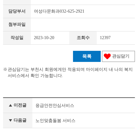
담당부서
여성다문화과032-625-2921
첨부파일
작성일
2023-10-20
조회수
12397
목록
관심담기
관심담기는 부천시 회원에게만 적용되며 마이페이지 내 나의 복지
서비스에서 확인 가능합니다.
맞
이전글
응급안전안심서비스
춤
형
복
다음글
노인맞춤돌봄 서비스
지
이
전