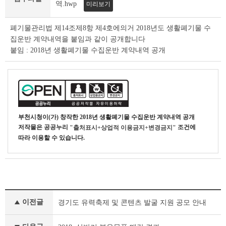
조
역.hwp
미리보기
회
테
폐기물관리법 제14조제8항 제4호에의거 2018년도 생활폐기물 수
이
집운반 계약내역을 붙임과 같이 공개합니다
블
붙임 : 2018년 생활폐기물 수집운반 계약내역 공개
부천시청
이(가) 창작한
2018년 생활폐기물 수집운반 계약내역 공개
저작물은 공공누리
조건에
"출처표시+상업적 이용금지+변경금지"
따라 이용할 수 있습니다.
기
이전글
경기도 유력축제 및 콘텐츠 발굴 지원 공모 안내
타
공
고