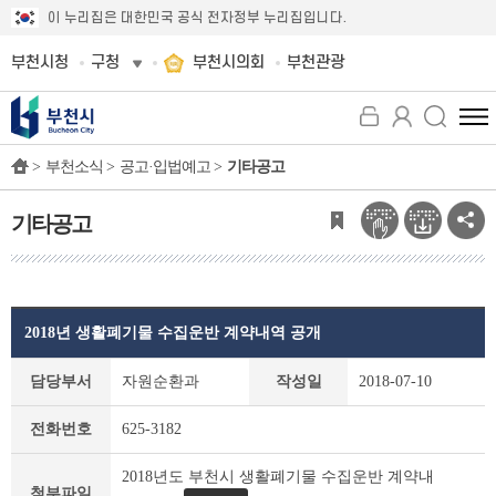
이 누리집은 대한민국 공식 전자정부 누리집입니다.
부천시청
구청
부천시의회
부천관광
전
체
>
부천소식 >
공고·입법예고 >
기타공고
메
뉴
보
기타공고
기
2018년 생활폐기물 수집운반 계약내역 공개
기
담당부서
자원순환과
작성일
2018-07-10
타
공
전화번호
625-3182
고
상
2018년도 부천시 생활폐기물 수집운반 계약내
세
첨부파일